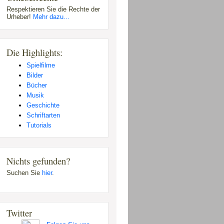
Respektieren Sie die Rechte der
Urheber!
Mehr dazu...
Die Highlights:
Spielfilme
Bilder
Bücher
Musik
Geschichte
Schriftarten
Tutorials
Nichts gefunden?
Suchen Sie
hier
.
Twitter