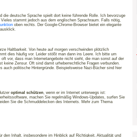
nd die deutsche Sprache spielt dort keine führende Rolle. Ich bevorzuge
 Vieles stammt jedoch aus dem englischen Sprachraum. Falls nötig,
unktion
oben rechts. Der Google-Chrome-Browser bietet ein elegante
ausklick.
urze Haltbarkeit. Von heute auf morgen verschwinden plötzlich
t dies häufig vor. Leider stößt man dann ins Leere. Ich bitte um
oft vor, dass man Internetangebote nicht sieht, die man sonst auf der
t keine Zensur. Oft sind damit urheberrechtliche Fragen verbunden.
auch politische Hintergründe. Beispielsweise Nazi-Bücher sind hier
Nutzer
optimal schützen
, wenn er im Internet unterwegs ist:
herheitssoftware, machen Sie regelmäßig Windows-Updates, surfen Sie
 meiden Sie die Schmuddelecken des Internets. Mehr zum Thema
 den Inhalt, insbesondere im Hinblick auf Richtigkeit, Aktualität und