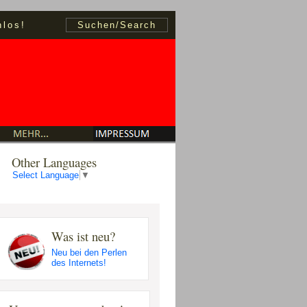
nlos!
Suchen/Search
Other Lan
guages
Select Language
▼
Was ist neu?
Neu bei den Perlen
des Internets!