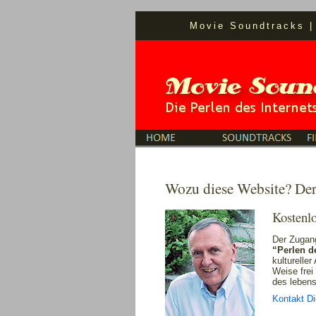
Movie Soundtracks
Wozu diese Website? Der
Kostenlo
Der Zugang
“Perlen d
kulturelle
Weise frei
des lebens
Kontakt Di