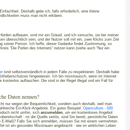
 Einfachheit. Deshalb gebe ich, falls erforderlich, eine kleine
ndlichkeiten muss man nicht erklären.
 Hürden aufbauen, sind mir ein Gräuel, und ich versuche, sie bei meiner
 übersichtlich sein, und der Nutzer soll mit ein, zwei Klicks zum Ziel
g seiner Person. Ich hoffe, dieser Gedanke findet Zustimmung, so
rkreis “Die Perlen des Internets” nutzen kann (siehe auch “Nur ein
er
sind selbstverständlich in jedem Falle zu respektieren. Deshalb habe
Urheberschutzes hingewiesen. Ich bin misstrauisch, wenn im Internet
kostenlos auftauchen. Die sind in der Regel illegal und ein Fall für
iche Daten nennen?
icht nur wegen der Bequemlichkeit, sondern auch deshalb, weil man
ahlreiche Ein-Klick-Angebote. Ein gutes Beispiel:
Openculture - 500
edoch nicht umhin, sich
anzumelden
, um ein kostenloses Angebot
ereitschaft - ist die Quelle seriös, sind Sie bereit, persönliche Daten
e E-Mail)? Falls Sie sich anmelden, müssen Sie mit einem vermehrten
l ist ein gesundes Misstrauen angebracht - wie im wirklichen Leben.