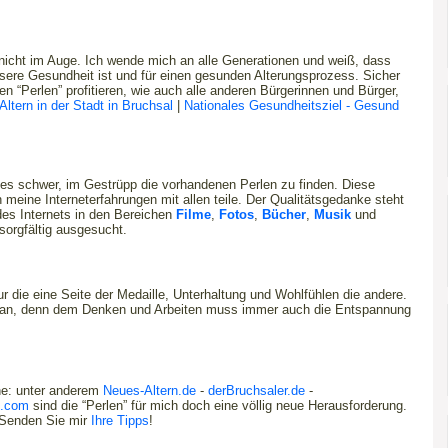
nicht im Auge. Ich wende mich an alle Generationen und weiß, dass
nsere Gesundheit ist und für einen gesunden Alterungsprozess. Sicher
 “Perlen” profitieren, wie auch alle anderen Bürgerinnen und Bürger,
ltern in der Stadt in Bruchsal
|
Nationales Gesundheitsziel - Gesund
st es schwer, im Gestrüpp die vorhandenen Perlen zu finden. Diese
 meine Interneterfahrungen mit allen teile. Der Qualitätsgedanke steht
 des Internets in den Bereichen
Filme
,
Fotos
,
Bücher
,
Musik
und
sorgfältig ausgesucht.
r die eine Seite der Medaille, Unterhaltung und Wohlfühlen die andere.
s an, denn dem Denken und Arbeiten muss immer auch die Entspannung
he: unter anderem
Neues-Altern.de
-
derBruchsaler.de
-
e.com
sind die “Perlen” für mich doch eine völlig neue Herausforderung.
. Senden Sie mir
Ihre Tipps
!