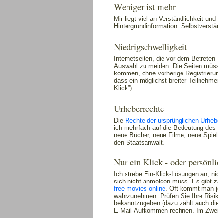
Weniger ist mehr
Mir liegt viel an Verständlichkeit und
Hintergrundinformation. Selbstverstä
Niedrigschwelligkeit
Internetseiten, die vor dem Betreten
Auswahl zu meiden. Die Seiten müssen
kommen, ohne vorherige Registrierun
dass ein möglichst breiter Teilnehme
Klick”).
Urheberrechte
Die
Rechte der ursprünglichen Urheb
ich mehrfach auf die Bedeutung des 
neue Bücher, neue Filme, neue Spiele 
den Staatsanwalt.
Nur ein Klick - oder persönl
Ich strebe Ein-Klick-Lösungen an, n
sich nicht anmelden muss. Es gibt z
free movies online
. Oft kommt man j
wahrzunehmen. Prüfen Sie Ihre Risikob
bekanntzugeben (dazu zählt auch di
E-Mail-Aufkommen rechnen. Im Zweife