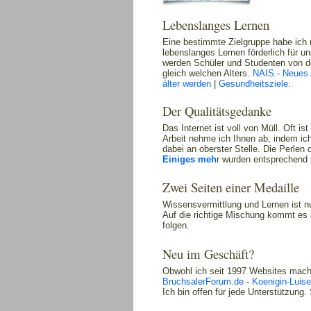
Lebenslanges Lernen
Eine bestimmte Zielgruppe habe ich 
lebenslanges Lernen förderlich für u
werden Schüler und Studenten von den
gleich welchen Alters.
NAIS - Neues A
älter werden
|
Gesundheitsziele
.
Der Qualitätsgedanke
Das Internet ist voll von Müll. Oft i
Arbeit nehme ich Ihnen ab, indem ich
dabei an oberster Stelle. Die Perlen
Einiges meh
r wurden entsprechend 
Zwei Seiten einer Medaille
Wissensvermittlung und Lernen ist nu
Auf die richtige Mischung kommt e
folgen.
Neu im Geschäft?
Obwohl ich seit 1997 Websites mac
BruchsalerForum.de
-
Koenigin-Luis
Ich bin offen für jede Unterstützung