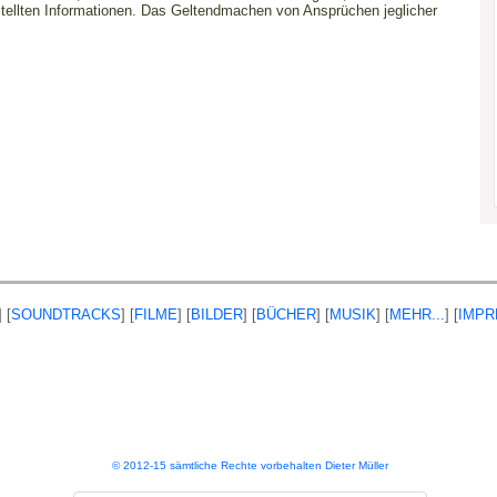
estellten Informationen. Das Geltendmachen von Ansprüchen jeglicher
] [
SOUNDTRACKS
] [
FILME
] [
BILDER
] [
BÜCHER
] [
MUSIK
] [
MEHR...
] [
IMP
© 2012-15 sämtliche Rechte vorbehalten Dieter Müller