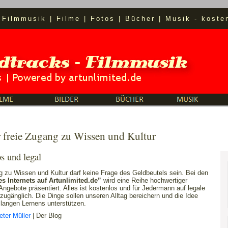
|
Filmmusik
|
Filme
|
Fotos
|
Bücher
|
Musik
- koste
 freie Zugang zu Wissen und Kultur
s und legal
 zu Wissen und Kultur darf keine Frage des Geldbeutels sein. Bei den
es Internets auf Artunlimited.de”
wird eine Reihe hochwertiger
r Angebote präsentiert. Alles ist kostenlos und für Jedermann auf legale
 zugänglich. Die Dinge sollen unseren Alltag bereichern und die Idee
langen Lernens unterstützen.
eter Müller
| Der Blog